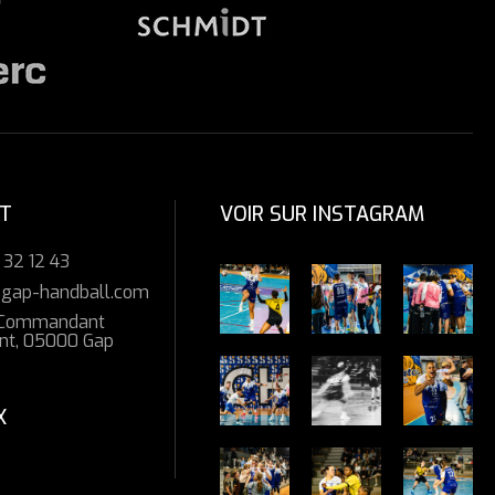
T
VOIR SUR INSTAGRAM
 32 12 43
gap-handball.com
 Commandant
t, 05000 Gap
X