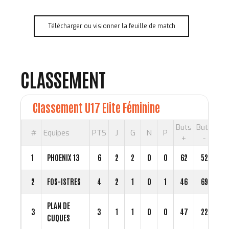
Télécharger ou visionner la feuille de match
CLASSEMENT
Classement U17 Elite Féminine
Buts
Buts
#
Equipes
PTS
J
G
N
P
Di
+
-
1
PHOENIX 13
6
2
2
0
0
62
52
1
2
FOS-ISTRES
4
2
1
0
1
46
69
-2
PLAN DE
3
3
1
1
0
0
47
22
2
CUQUES