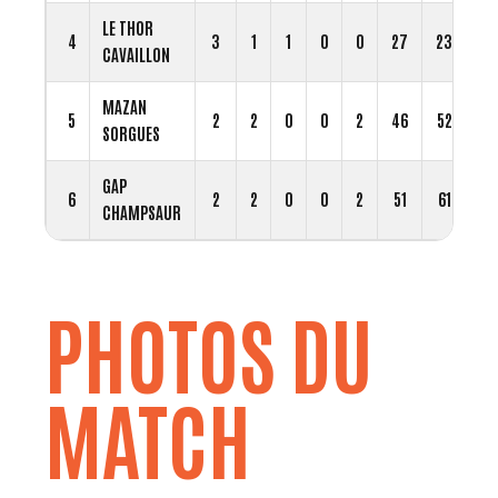
LE THOR
4
3
1
1
0
0
27
23
4
CAVAILLON
MAZAN
5
2
2
0
0
2
46
52
-
SORGUES
GAP
6
2
2
0
0
2
51
61
-1
CHAMPSAUR
PHOTOS DU
MATCH