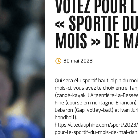
VOTEZ POUR L
« SPORTIF D
MOIS » DE M
Morgane
30 mai 2023
Perchet
Qui sera élu sportif haut-alpin du mo
mois-ci, vous avez le choix entre Ta
(canoë-kayak, L’Argentière-la-Bessée
Fine (course en montagne, Briançon),
Lebaron (Gap, volley-ball) et Ivan Jur
handball).
https://c.ledauphine.com/sport/2023
pour-le-sportif-du-mois-de-mai-dan