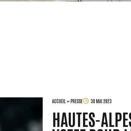
ACCUEIL
»
PRESSE
30 MAI 2023
HAUTES-ALPES