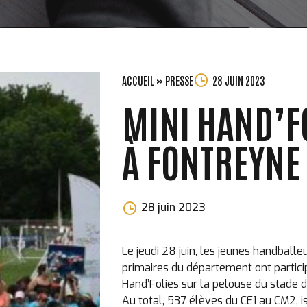
ACCUEIL
»
PRESSE
28 JUIN 2023
MINI HAND’F
À FONTREYNE
Morgane
28 juin 2023
Perchet
Le jeudi 28 juin, les jeunes handballe
primaires du département ont partici
Hand’Folies sur la pelouse du stade 
Au total, 537 élèves du CE1 au CM2, i