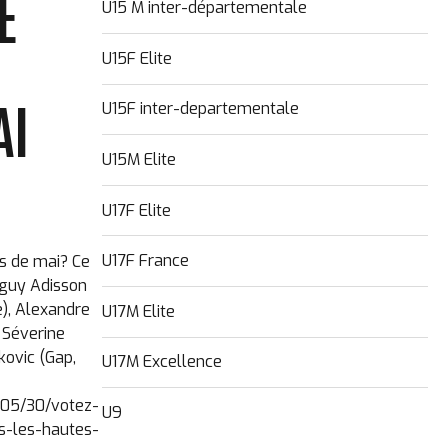
E
U15 M inter-départementale
U
U15F Elite
AI
U15F inter-departementale
U15M Elite
U17F Elite
U17F France
is de mai? Ce
nguy Adisson
), Alexandre
U17M Elite
 Séverine
kovic (Gap,
U17M Excellence
/05/30/votez-
U9
s-les-hautes-