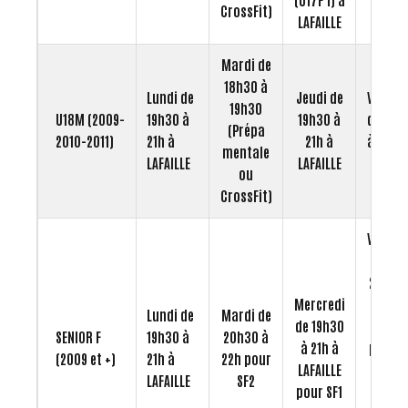
CrossFit)
LAFAILLE
Mardi de
18h30 à
Lundi de
Jeudi de
Vendre
19h30
U18M (2009-
19h30 à
19h30 à
de 17h
(Prépa
2010-2011)
21h à
21h à
à 19h15
mentale
LAFAILLE
LAFAILLE
LAFAILL
ou
CrossFit)
Vendre
de
20h30 
Mercredi
22h à
Lundi de
Mardi de
de 19h30
LAFAILL
SENIOR F
19h30 à
20h30 à
à 21h à
pour S
(2009 et +)
21h à
22h pour
LAFAILLE
et de
LAFAILLE
SF2
pour SF1
20h45 